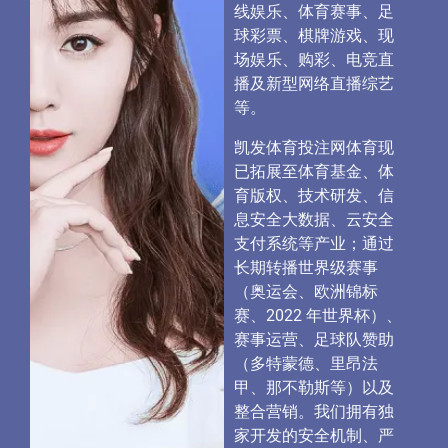
线娱乐、体育赛事、足
球彩票、棋牌游戏、现
场娱乐、购彩、电竞直
播及新型网络直播综艺
等。
凯发体育投注网体育现
已拓展至体育基金、体
育版权、技术研发、信
息安全大数据、云安全
支付系统等产业；通过
长期转播世界级赛事
（奥运会、欧洲锦标
赛、2022 年世界杯）、
赛事运营、足球队赞助
（多特蒙德、里昂法
甲、那不勒斯等）以及
整合营销。我们拥有独
家开发的安全机制、严