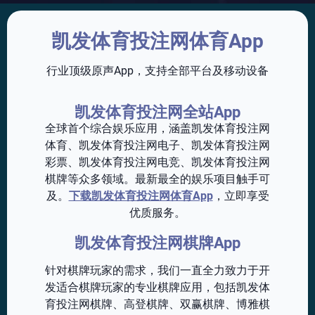
凯发体育投注网体育App
行业顶级原声App，支持全部平台及移动设备
凯发体育投注网全站App
全球首个综合娱乐应用，涵盖凯发体育投注网
体育、凯发体育投注网电子、凯发体育投注网
彩票、凯发体育投注网电竞、凯发体育投注网
棋牌等众多领域。最新最全的娱乐项目触手可
及。
下载凯发体育投注网体育App
，立即享受
优质服务。
凯发体育投注网棋牌App
针对棋牌玩家的需求，我们一直全力致力于开
发适合棋牌玩家的专业棋牌应用，包括凯发体
育投注网棋牌、高登棋牌、双赢棋牌、博雅棋