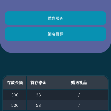
优良服务
策略目标
存款金额
首存彩金
赠送礼品
300
28
/
500
58
/